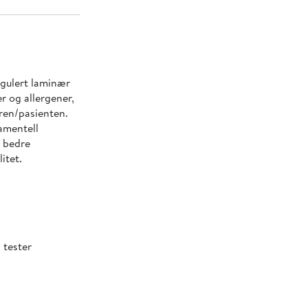
gulert laminær
er og allergener,
eren/pasienten.
amentell
l bedre
itet.
 tester