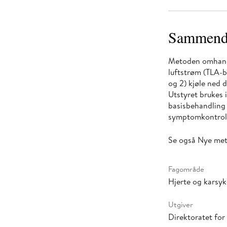
Sammend
Metoden omhandl
luftstrøm (TLA-be
og 2) kjøle ned 
Utstyret brukes 
basisbehandling 
symptomkontroll,
Se også Nye me
Fagområde
Hjerte og kars
Utgiver
Direktoratet fo