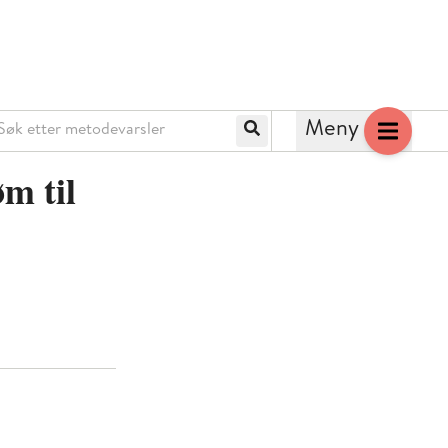
k etter metodevarsler
Meny
Søk
m til