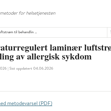
Hopp
Hopp
til
til
e metoder for helsetjenesten
menyknapp
hovedinnhold
Sø
ftstrøm til behandlin …
turregulert laminær luftstrø
ing av allergisk sykdom
2026
|
Sist oppdatert 04.06.2026
 ned metodevarsel (PDF)