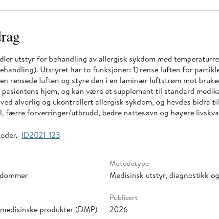
rag
er utstyr for behandling av allergisk sykdom med temperaturre
handling). Utstyret har to funksjoner: 1) rense luften for partikl
den rensede luften og styre den i en laminær luftstrøm mot bruk
i pasientens hjem, og kan være et supplement til standard medik
ved alvorlig og ukontrollert allergisk sykdom, og hevdes bidra ti
 færre forverringer/utbrudd, bedre nattesøvn og høyere livskval
toder,
ID2021_123
Metodetype
ykdommer
Medisinsk utstyr, diagnostikk og
Publisert
r medisinske produkter (DMP)
2026