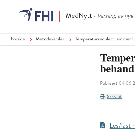
MedNytt
- Varsling av ny
Forside
Metodevarsler
Temperaturregulert laminær lu
Tempera
behandl
Publisert 04.06.
Skriv ut
Les/last