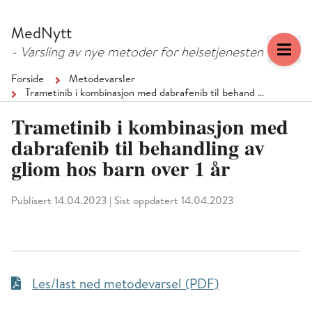
Hopp
Hopp
til
til
MedNytt
menyknapp
hovedinnhold
- Varsling av nye metoder for helsetjenesten
Forside
Metodevarsler
Trametinib i kombinasjon med dabrafenib til behand …
Trametinib i kombinasjon med
dabrafenib til behandling av
gliom hos barn over 1 år
Publisert 14.04.2023
|
Sist oppdatert 14.04.2023
Les/last ned metodevarsel (PDF)