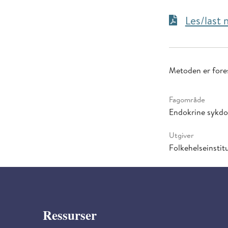
Les/last
Metoden er fores
Fagområde
Endokrine sykd
Utgiver
Folkehelseinstitu
Ressurser