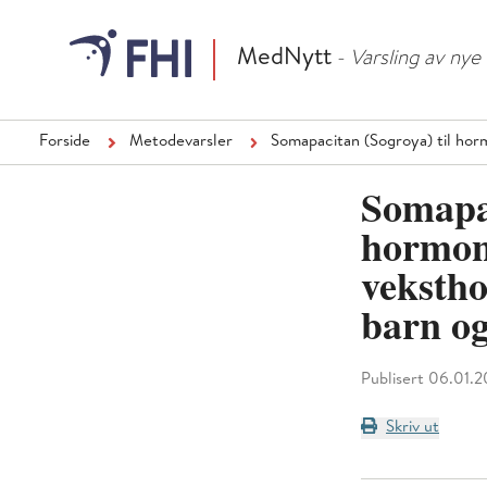
MedNytt
- Varsling av ny
Forside
Metodevarsler
Somapacitan (Sogroya) til hor
Somapac
hormon
veksth
barn o
Publisert 06.01.
Skriv ut