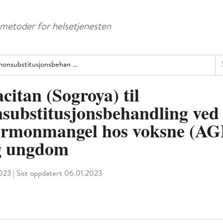
Hopp
Hopp
til
til
e metoder for helsetjenesten
menyknapp
hovedinnhold
Sø
monsubstitusjonsbehan …
itan (Sogroya) til
substitusjonsbehandling ved
ormonmangel hos voksne (AG
g ungdom
2023
|
Sist oppdatert 06.01.2023