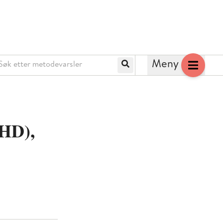
k etter metodevarsler
Meny
Søk
HD),