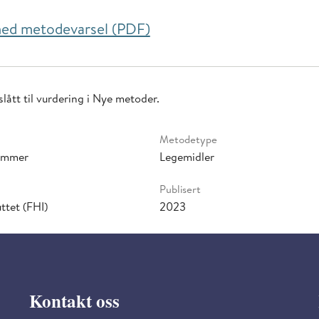
 ned metodevarsel (PDF)
lått til vurdering i Nye metoder.
Metodetype
ommer
Legemidler
Publisert
ttet (FHI)
2023
Kontakt oss