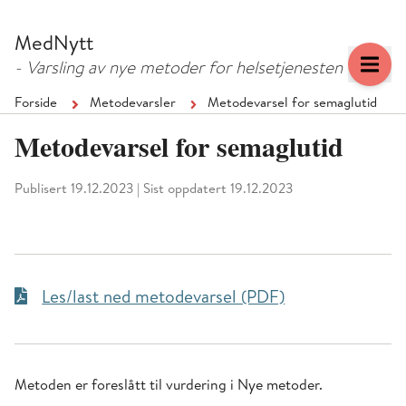
Hopp
Hopp
til
til
MedNytt
menyknapp
hovedinnhold
- Varsling av nye metoder for helsetjenesten
Forside
Metodevarsler
Metodevarsel for semaglutid
Metodevarsel for semaglutid
Publisert 19.12.2023
|
Sist oppdatert 19.12.2023
Les/last ned metodevarsel (PDF)
Metoden er foreslått til vurdering i Nye metoder.