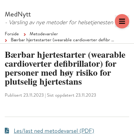
Hopp
Hopp
til
til
MedNytt
menyknapp
hovedinnhold
- Varsling av nye metoder for helsetjenesten
Forside
Metodevarsler
Bærbar hjertestarter (wearable cardioverter defibr …
Bærbar hjertestarter (wearable
cardioverter defibrillator) for
personer med høy risiko for
plutselig hjertestans
Publisert 23.11.2023
|
Sist oppdatert 23.11.2023
Les/last ned metodevarsel (PDF)