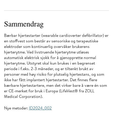
Sammendrag
Bærbar hjertestarter (wearable cardioverter defibrillator) er
en stoffvest som består av sensoriske og terapeutiske
elektroder som kontinuerlig overvåker brukerens
hjerterytme. Ved livstruende hjerterytme utløses
automatisk elektrisk sjokk for å gjenopprette normal
hjerterytme. Utstyret skal kun brukes i en begrenset
periode i f.eks. 2-3 måneder, og er tiltenkt brukt av
personer med høy risiko for plutselig hjertestans, og som
ikke har fått implantert hjertestarter. Det finnes flere
bærbare hjertestartere, men det virker bare å være én som
er CE-merket for bruk i Europa (LifeVest® fra ZOLL
Medical Corporation).
Nye metoder:
ID2024_
002