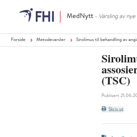
MedNytt
- Varsling av ny
Forside
Metodevarsler
Sirolimus til behandling av ang
Sirolim
assosie
(TSC)
Publisert 21.06.2
Skriv ut