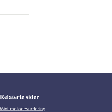
Relaterte sider
Mini-metodevurdering