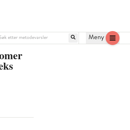
k etter metodevarsler
Meny
Søk
romer
eks