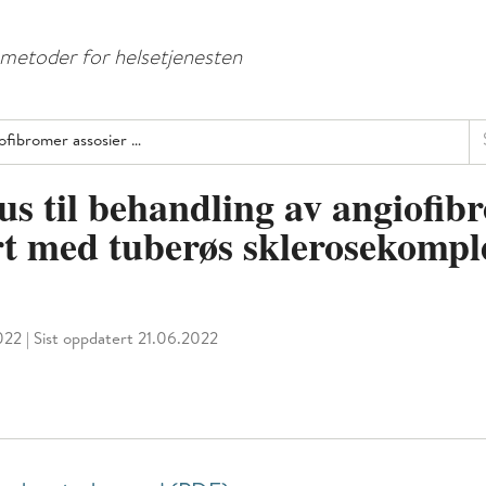
Hopp
Hopp
til
til
e metoder for helsetjenesten
menyknapp
hovedinnhold
Sø
iofibromer assosier …
us til behandling av angiofib
rt med tuberøs sklerosekompl
022
|
Sist oppdatert 21.06.2022