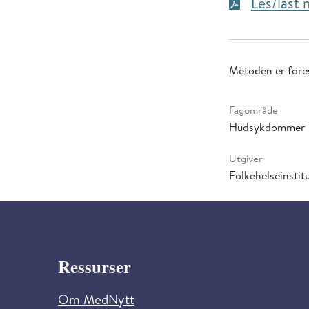
Les/last
Metoden er fores
Fagområde
Hudsykdommer
Utgiver
Folkehelseinstitu
Ressurser
Om MedNytt