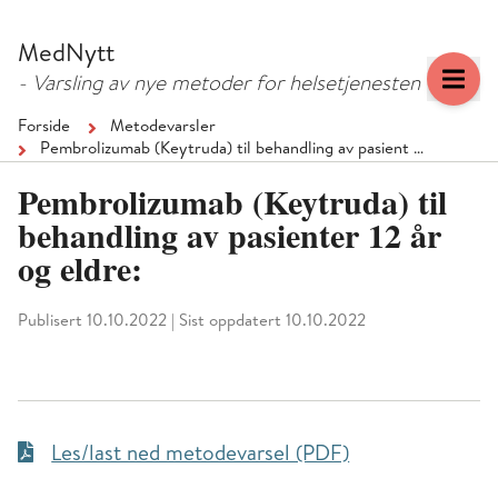
Hopp
Hopp
til
til
MedNytt
menyknapp
hovedinnhold
- Varsling av nye metoder for helsetjenesten
Forside
Metodevarsler
Pembrolizumab (Keytruda) til behandling av pasient …
Pembrolizumab (Keytruda) til
behandling av pasienter 12 år
og eldre:
Publisert 10.10.2022
|
Sist oppdatert 10.10.2022
Les/last ned metodevarsel (PDF)