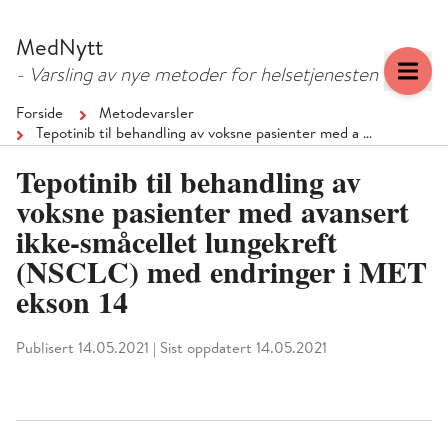
Hopp
Hopp
til
til
MedNytt
menyknapp
hovedinnhold
- Varsling av nye metoder for helsetjenesten
Forside
Metodevarsler
Tepotinib til behandling av voksne pasienter med a …
Tepotinib til behandling av
voksne pasienter med avansert
ikke-småcellet lungekreft
(NSCLC) med endringer i MET
ekson 14
Publisert 14.05.2021
|
Sist oppdatert 14.05.2021