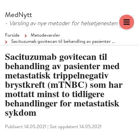
Hopp
Hopp
til
til
MedNytt
menyknapp
hovedinnhold
- Varsling av nye metoder for helsetjenesten
Forside
Metodevarsler
Sacituzumab govitecan til behandling av pasienter …
Sacituzumab govitecan til
behandling av pasienter med
metastatisk trippelnegativ
brystkreft (mTNBC) som har
mottatt minst to tidligere
behandlinger for metastatisk
sykdom
Publisert 14.05.2021
|
Sist oppdatert 14.05.2021