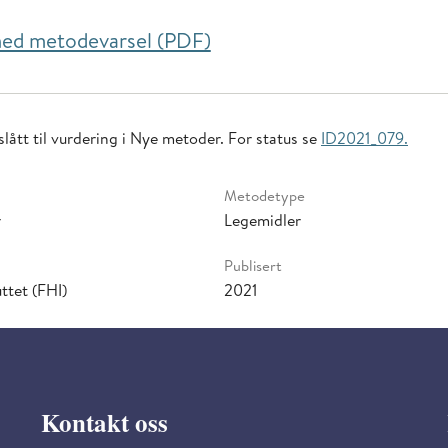
 ned metodevarsel (PDF)
lått til vurdering i Nye metoder. For status se
ID2021_079.
Metodetype
r
Legemidler
Publisert
ttet (FHI)
2021
Kontakt oss