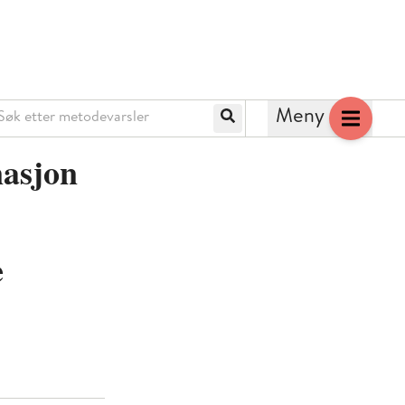
k etter metodevarsler
Meny
Søk
nasjon
e