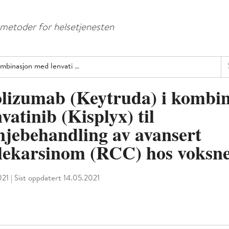
Hopp
Hopp
til
til
e metoder for helsetjenesten
menyknapp
hovedinnhold
Sø
mbinasjon med lenvati …
lizumab (Keytruda) i kombi
vatinib (Kisplyx) til
injebehandling av avansert
llekarsinom (RCC) hos voksn
021
|
Sist oppdatert 14.05.2021