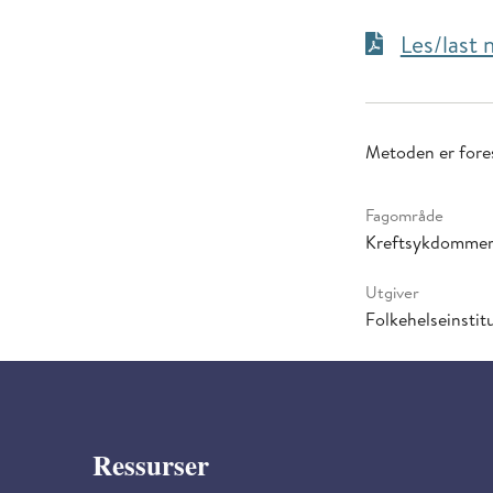
Les/last
Metoden er fores
Fagområde
Kreftsykdomme
Utgiver
Folkehelseinstitu
Ressurser