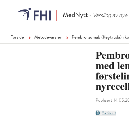
MedNytt
- Varsling av ny
Forside
Metodevarsler
Pembrolizumab (Keytruda) i ko
Pembro
med len
førstel
nyrece
Publisert 14.05.2
Skriv ut