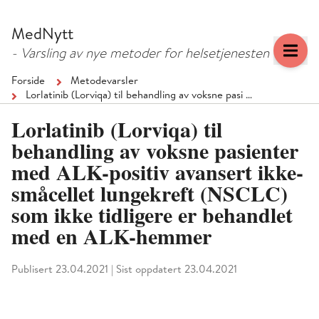
Hopp
Hopp
til
til
MedNytt
menyknapp
hovedinnhold
- Varsling av nye metoder for helsetjenesten
Forside
Metodevarsler
Lorlatinib (Lorviqa) til behandling av voksne pasi …
Lorlatinib (Lorviqa) til
behandling av voksne pasienter
med ALK-positiv avansert ikke-
småcellet lungekreft (NSCLC)
som ikke tidligere er behandlet
med en ALK-hemmer
Publisert 23.04.2021
|
Sist oppdatert 23.04.2021