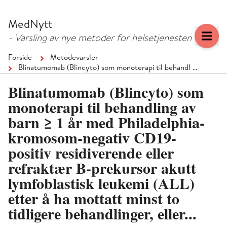
Hopp
Hopp
til
til
MedNytt
menyknapp
hovedinnhold
- Varsling av nye metoder for helsetjenesten
Forside
Metodevarsler
Blinatumomab (Blincyto) som monoterapi til behandl …
Blinatumomab (Blincyto) som
monoterapi til behandling av
barn ≥ 1 år med Philadelphia-
kromosom-negativ CD19-
positiv residiverende eller
refraktær B-prekursor akutt
lymfoblastisk leukemi (ALL)
etter å ha mottatt minst to
tidligere behandlinger, eller...