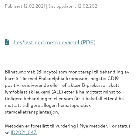
Publisert 12.02.2021
|
Sist oppdatert 12.02.2021
Les/last ned metodevarsel (PDF)
Blinatumomab (Blincyto) som monoterapi til behandling av
barn ≥ 1 år med Philadelphia-kromosom-negativ CD19-
positiv residiverende eller refraktær B-prekursor akutt
lymfoblastisk leukemi (ALL) etter å ha mottatt minst to
tidligere behandlinger, eller som får tilbakefall etter å ha
mottatt tidligere allogen hematopoietisk
stamcelletransplantasjon.
Metoden er foreslått til vurdering i Nye metoder. For status
se
ID2021_047.