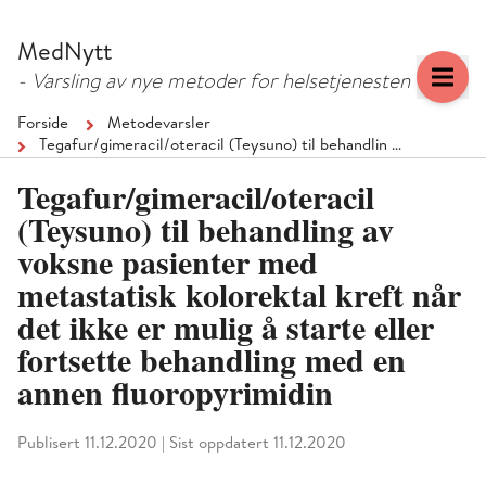
Hopp
Hopp
til
til
MedNytt
menyknapp
hovedinnhold
- Varsling av nye metoder for helsetjenesten
Forside
Metodevarsler
Tegafur/gimeracil/oteracil (Teysuno) til behandlin …
Tegafur/gimeracil/oteracil
(Teysuno) til behandling av
voksne pasienter med
metastatisk kolorektal kreft når
det ikke er mulig å starte eller
fortsette behandling med en
annen fluoropyrimidin
Publisert 11.12.2020
|
Sist oppdatert 11.12.2020