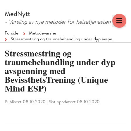
Hopp
Hopp
til
til
MedNytt
menyknapp
hovedinnhold
- Varsling av nye metoder for helsetjenesten
Forside
Metodevarsler
Stressmestring og traumebehandling under dyp avspe …
Stressmestring og
traumebehandling under dyp
avspenning med
BevissthetsTrening (Unique
Mind ESP)
Publisert 08.10.2020
|
Sist oppdatert 08.10.2020