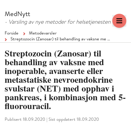
Hopp
Hopp
til
til
MedNytt
menyknapp
hovedinnhold
- Varsling av nye metoder for helsetjenesten
Forside
Metodevarsler
Streptozocin (Zanosar) til behandling av vaksne me …
Streptozocin (Zanosar) til
behandling av vaksne med
inoperable, avanserte eller
metastatiske nevroendokrine
svulstar (NET) med opphav i
pankreas, i kombinasjon med 5-
fluorouracil.
Publisert 18.09.2020
|
Sist oppdatert 18.09.2020