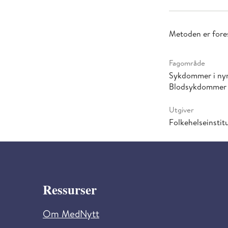
Metoden er fores
Fagområde
Sykdommer i nyr
Blodsykdommer
Utgiver
Folkehelseinstitu
Ressurser
Om MedNytt