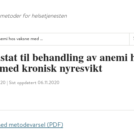
Hopp
Hopp
til
til
e metoder for helsetjenesten
menyknapp
hovedinnhold
Sø
anemi hos vaksne med …
tat til behandling av anemi 
med kronisk nyresvikt
020
|
Sist oppdatert 06.11.2020
 ned metodevarsel (PDF)