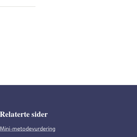
Relaterte sider
Mini-metodevurdering