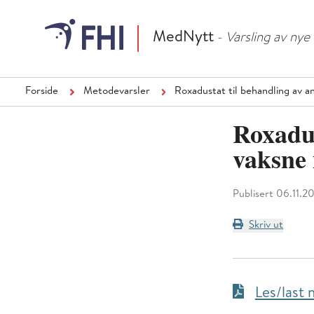
MedNytt
- Varsling av ny
Forside
Metodevarsler
Roxadustat til behandling av 
Roxadus
vaksne 
Publisert 06.11.2
Skriv ut
Les/last