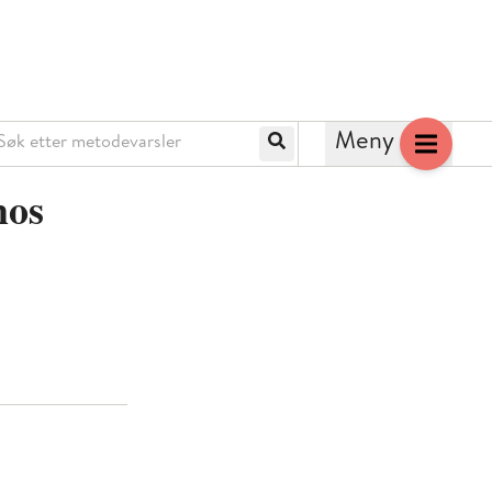
k etter metodevarsler
Meny
Søk
hos