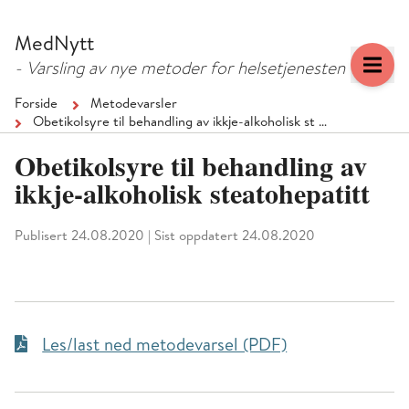
Hopp
Hopp
til
til
MedNytt
menyknapp
hovedinnhold
- Varsling av nye metoder for helsetjenesten
Forside
Metodevarsler
Obetikolsyre til behandling av ikkje-alkoholisk st …
Obetikolsyre til behandling av
ikkje-alkoholisk steatohepatitt
Publisert 24.08.2020
|
Sist oppdatert 24.08.2020
Les/last ned metodevarsel (PDF)