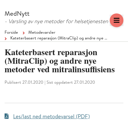
Hopp
Hopp
til
til
MedNytt
menyknapp
hovedinnhold
- Varsling av nye metoder for helsetjenesten
Forside
Metodevarsler
Kateterbasert reparasjon (MitraClip) og andre nye …
Kateterbasert reparasjon
(MitraClip) og andre nye
metoder ved mitralinsuffisiens
Publisert 27.01.2020
|
Sist oppdatert 27.01.2020
Les/last ned metodevarsel (PDF)