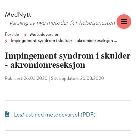
Hopp
Hopp
til
til
MedNytt
menyknapp
hovedinnhold
- Varsling av nye metoder for helsetjenesten
Forside
Metodevarsler
Impingement syndrom i skulder - akromionreseksjon …
Impingement syndrom i skulder
- akromionreseksjon
Publisert 26.03.2020
|
Sist oppdatert 26.03.2020
Les/last ned metodevarsel (PDF)