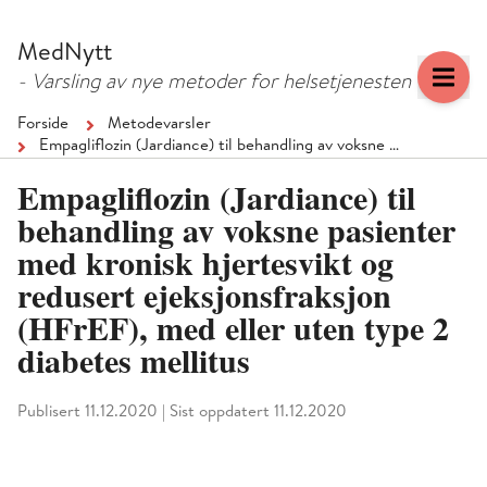
Hopp
Hopp
til
til
MedNytt
menyknapp
hovedinnhold
- Varsling av nye metoder for helsetjenesten
Forside
Metodevarsler
Empagliflozin (Jardiance) til behandling av voksne …
Empagliflozin (Jardiance) til
behandling av voksne pasienter
med kronisk hjertesvikt og
redusert ejeksjonsfraksjon
(HFrEF), med eller uten type 2
diabetes mellitus
Publisert 11.12.2020
|
Sist oppdatert 11.12.2020