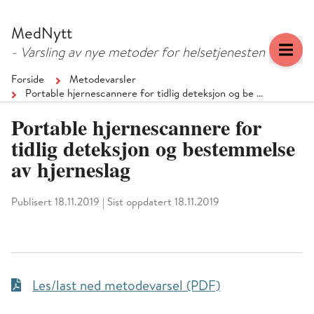
Hopp
Hopp
til
til
MedNytt
menyknapp
hovedinnhold
- Varsling av nye metoder for helsetjenesten
Forside
Metodevarsler
Portable hjernescannere for tidlig deteksjon og be …
Portable hjernescannere for
tidlig deteksjon og bestemmelse
av hjerneslag
Publisert 18.11.2019
|
Sist oppdatert 18.11.2019
Les/last ned metodevarsel (PDF)