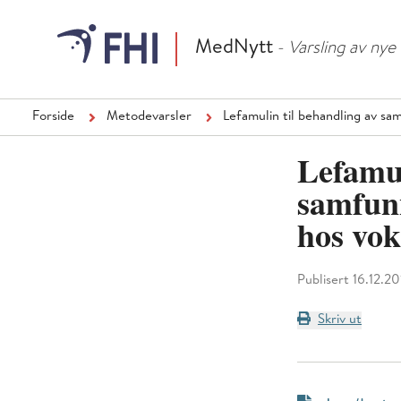
MedNytt
- Varsling av ny
Forside
Metodevarsler
Lefamulin til behandling av s
Lefamul
samfunn
hos vo
Publisert 16.12.2
Skriv ut