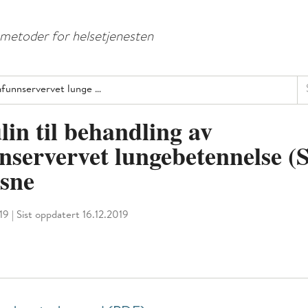
Hopp
Hopp
til
til
e metoder for helsetjenesten
menyknapp
hovedinnhold
Sø
amfunnservervet lunge …
in til behandling av
servervet lungebetennelse (
ksne
019
|
Sist oppdatert 16.12.2019