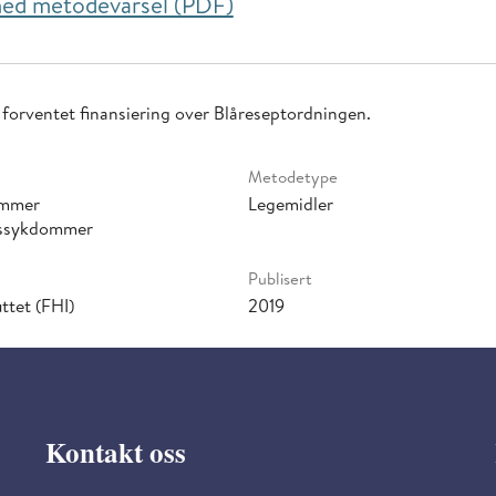
 ned metodevarsel (PDF)
forventet finansiering over Blåreseptordningen.
Metodetype
ommer
Legemidler
issykdommer
Publisert
ttet (FHI)
2019
Kontakt oss