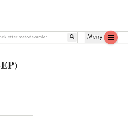
k etter metodevarsler
Meny
Søk
SEP)