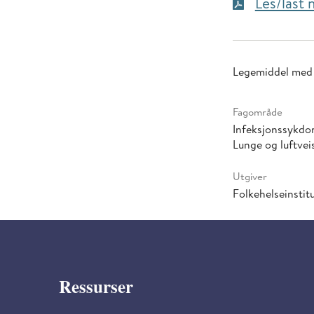
Les/last
Legemiddel med 
Fagområde
Infeksjonssykd
Lunge og luftve
Utgiver
Folkehelseinstitu
Ressurser