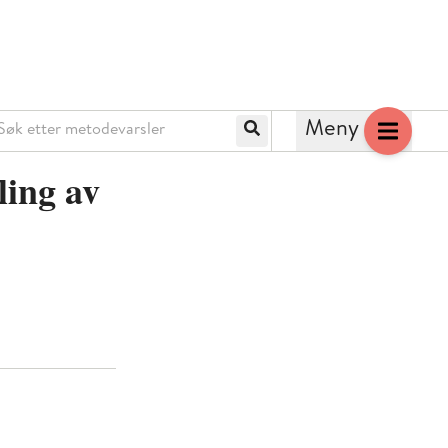
k etter metodevarsler
Meny
Søk
ling av