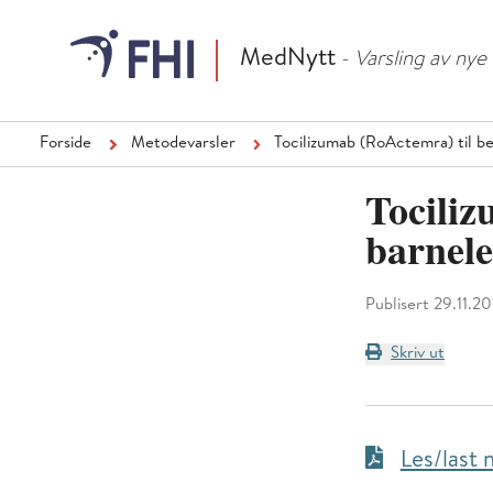
MedNytt
- Varsling av ny
Forside
Metodevarsler
Tocilizumab (RoActemra) til b
Tociliz
barnel
Publisert 29.11.2
Skriv ut
Les/last