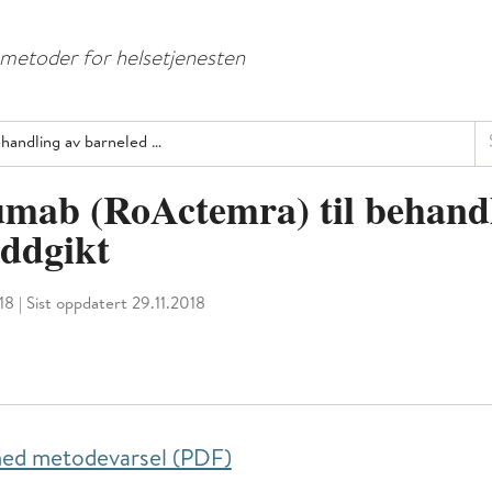
Hopp
Hopp
til
til
e metoder for helsetjenesten
menyknapp
hovedinnhold
Sø
ehandling av barneled …
umab (RoActemra) til behand
eddgikt
018
|
Sist oppdatert 29.11.2018
 ned metodevarsel (PDF)