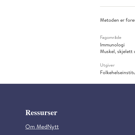
Metoden er fores
Fagområde
Immunologi
Muskel, skjelet
Utgiver
Folkehelseinstitu
Ressurser
Om MedNytt