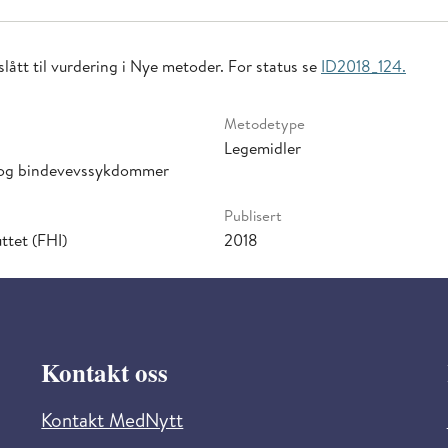
lått til vurdering i Nye metoder. For status se
ID2018_124.
Metodetype
Legemidler
t og bindevevssykdommer
Publisert
ttet (FHI)
2018
Kontakt oss
Kontakt MedNytt