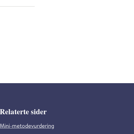
Relaterte sider
Mini-metodevurdering