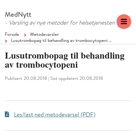
Hopp
Hopp
til
til
MedNytt
menyknapp
hovedinnhold
- Varsling av nye metoder for helsetjenesten
Forside
Metodevarsler
Lusutrombopag til behandling av trombocytopeni …
Lusutrombopag til behandling
av trombocytopeni
Publisert 20.08.2018
|
Sist oppdatert 20.08.2018
Les/last ned metodevarsel (PDF)