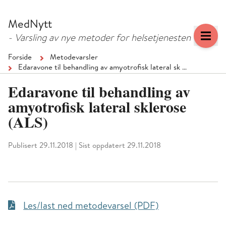
Hopp
Hopp
til
til
MedNytt
menyknapp
hovedinnhold
- Varsling av nye metoder for helsetjenesten
Forside
Metodevarsler
Edaravone til behandling av amyotrofisk lateral sk …
Edaravone til behandling av
amyotrofisk lateral sklerose
(ALS)
Publisert 29.11.2018
|
Sist oppdatert 29.11.2018
Les/last ned metodevarsel (PDF)