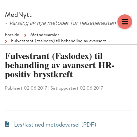
Hopp
Hopp
til
til
MedNytt
menyknapp
hovedinnhold
- Varsling av nye metoder for helsetjenesten
Forside
Metodevarsler
Fulvestrant (Faslodex) til behandling av avansert …
Fulvestrant (Faslodex) til
behandling av avansert HR-
positiv brystkreft
Publisert 02.06.2017
|
Sist oppdatert 02.06.2017
Les/last ned metodevarsel (PDF)