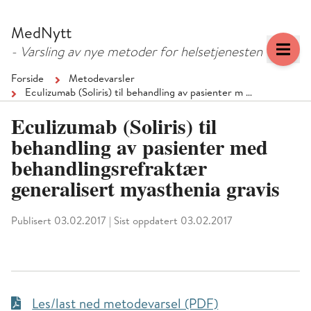
Hopp
Hopp
til
til
MedNytt
menyknapp
hovedinnhold
- Varsling av nye metoder for helsetjenesten
Forside
Metodevarsler
Eculizumab (Soliris) til behandling av pasienter m …
Eculizumab (Soliris) til
behandling av pasienter med
behandlingsrefraktær
generalisert myasthenia gravis
Publisert 03.02.2017
|
Sist oppdatert 03.02.2017
Les/last ned metodevarsel (PDF)