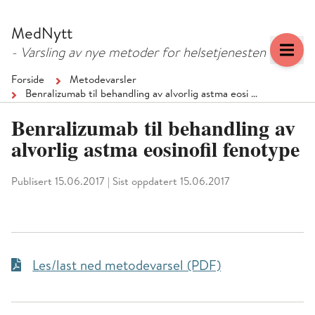
Hopp
Hopp
til
til
MedNytt
menyknapp
hovedinnhold
- Varsling av nye metoder for helsetjenesten
Forside
Metodevarsler
Benralizumab til behandling av alvorlig astma eosi …
Benralizumab til behandling av
alvorlig astma eosinofil fenotype
Publisert 15.06.2017
|
Sist oppdatert 15.06.2017
Les/last ned metodevarsel (PDF)