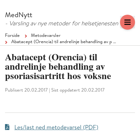
Hopp
Hopp
til
til
MedNytt
menyknapp
hovedinnhold
- Varsling av nye metoder for helsetjenesten
Forside
Metodevarsler
Abatacept (Orencia) til andrelinje behandling av p …
Abatacept (Orencia) til
andrelinje behandling av
psoriasisartritt hos voksne
Publisert 20.02.2017
|
Sist oppdatert 20.02.2017
Les/last ned metodevarsel (PDF)