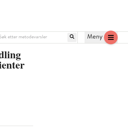
k etter metodevarsler
Meny
Søk
dling
ienter