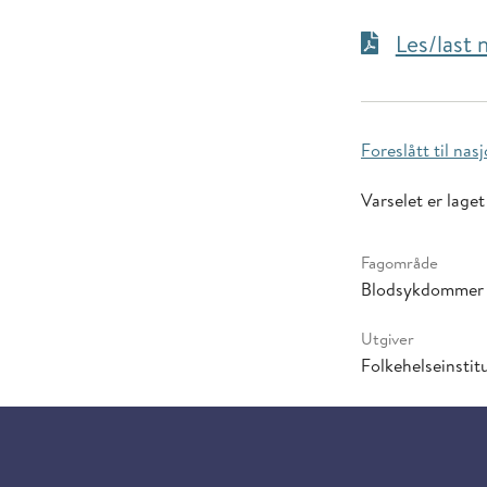
Les/last
Foreslått til na
Varselet er laget
Fagområde
Blodsykdommer
Utgiver
Folkehelseinstitu