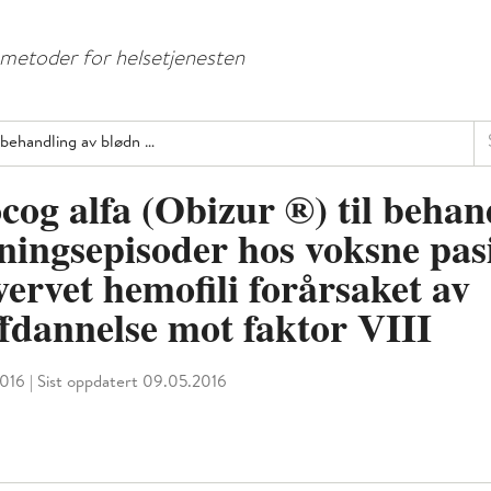
Hopp
Hopp
til
til
e metoder for helsetjenesten
menyknapp
hovedinnhold
Sø
 behandling av blødn …
cog alfa (Obizur ®) til behan
ningsepisoder hos voksne pas
ervet hemofili forårsaket av
ffdannelse mot faktor VIII
2016
|
Sist oppdatert 09.05.2016