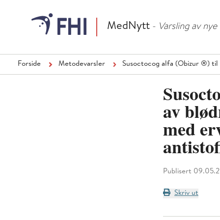
MedNytt
- Varsling av ny
Forside
Metodevarsler
Susoctocog alfa (Obizur ®) til
Susocto
av blød
med erv
antisto
Publisert 09.05.
Skriv ut