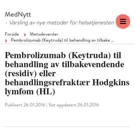
Hopp
Hopp
til
til
MedNytt
menyknapp
hovedinnhold
- Varsling av nye metoder for helsetjenesten
Forside
Metodevarsler
Pembrolizumab (Keytruda) til behandling av tilbake …
Pembrolizumab (Keytruda) til
behandling av tilbakevendende
(residiv) eller
behandlingsrefraktær Hodgkins
lymfom (HL)
Publisert 26.01.2016
|
Sist oppdatert 26.01.2016