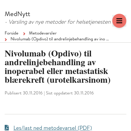
Hopp
Hopp
til
til
MedNytt
menyknapp
hovedinnhold
- Varsling av nye metoder for helsetjenesten
Forside
Metodevarsler
Nivolumab (Opdivo) til andrelinjebehandling av ino …
Nivolumab (Opdivo) til
andrelinjebehandling av
inoperabel eller metastatisk
blærekreft (urotelkarsinom)
Publisert 30.11.2016
|
Sist oppdatert 30.11.2016
Les/last ned metodevarsel (PDF)