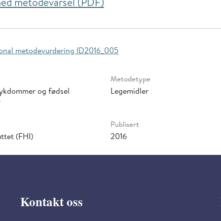
 ned metodevarsel (PDF)
asjonal metodevurdering ID2016_005
Metodetype
sykdommer og fødsel
Legemidler
r
Publisert
ttet (FHI)
2016
Kontakt oss