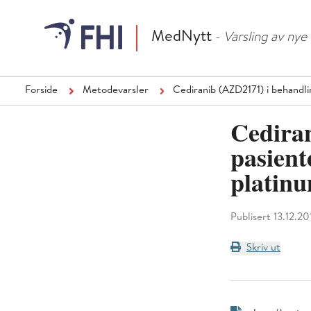
MedNytt
- Varsling av ny
Forside
Metodevarsler
Cediranib (AZD2171) i behandl
Cedira
pasient
platinu
Publisert 13.12.20
Skriv ut