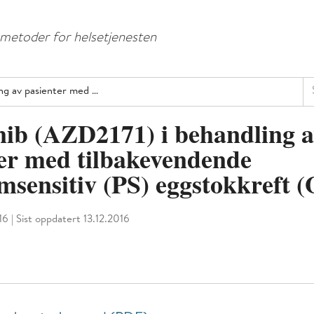
Hopp
Hopp
til
til
e metoder for helsetjenesten
menyknapp
hovedinnhold
Sø
ing av pasienter med …
nib (AZD2171) i behandling 
er med tilbakevendende
msensitiv (PS) eggstokkreft 
16
|
Sist oppdatert 13.12.2016