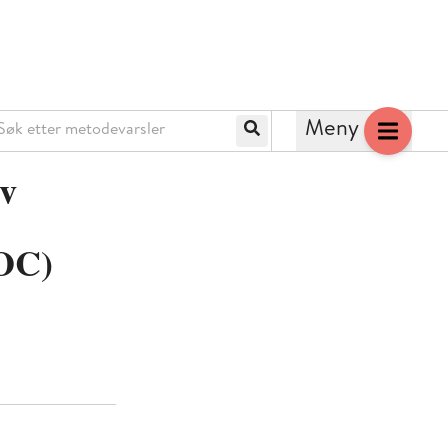
k etter metodevarsler
Meny
Søk
av
(OC)