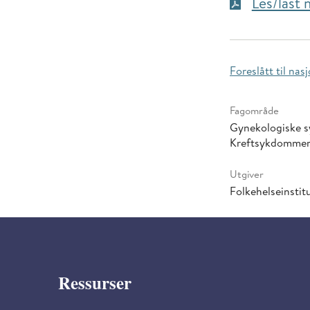
Les/last
Foreslått til n
Fagområde
Gynekologiske 
Kreftsykdomme
Utgiver
Folkehelseinstitu
Ressurser