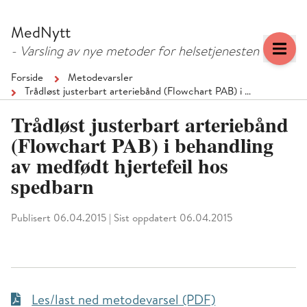
Hopp
Hopp
til
til
MedNytt
menyknapp
hovedinnhold
- Varsling av nye metoder for helsetjenesten
Forside
Metodevarsler
Trådløst justerbart arteriebånd (Flowchart PAB) i …
Trådløst justerbart arteriebånd
(Flowchart PAB) i behandling
av medfødt hjertefeil hos
spedbarn
Publisert 06.04.2015
|
Sist oppdatert 06.04.2015
Les/last ned metodevarsel (PDF)