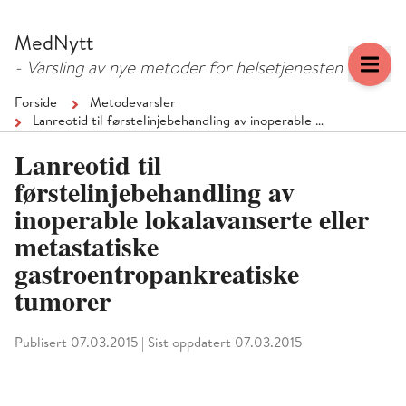
Hopp
Hopp
til
til
MedNytt
menyknapp
hovedinnhold
- Varsling av nye metoder for helsetjenesten
Forside
Metodevarsler
Lanreotid til førstelinjebehandling av inoperable …
Lanreotid til
førstelinjebehandling av
inoperable lokalavanserte eller
metastatiske
gastroentropankreatiske
tumorer
Publisert 07.03.2015
|
Sist oppdatert 07.03.2015